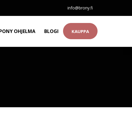
info@brony.fi
 PONY OHJELMA
BLOGI
KAUPPA