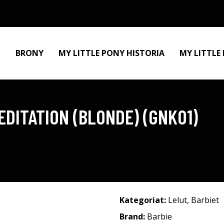
BRONY
MY LITTLE PONY HISTORIA
MY LITTLE
EDITATION (BLONDE) (GNK01)
Kategoriat:
Lelut
,
Barbiet
Brand:
Barbie