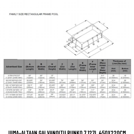
UIMA-ALTAAN GALVANOITU RUNKO 7.127L 450X220CM