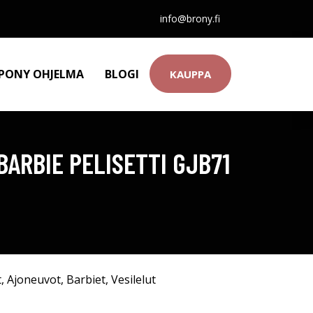
info@brony.fi
 PONY OHJELMA
BLOGI
KAUPPA
BARBIE PELISETTI GJB71
t
,
Ajoneuvot
,
Barbiet
,
Vesilelut