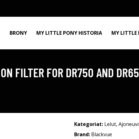
BRONY
MY LITTLE PONY HISTORIA
MY LITTLE
ION FILTER FOR DR750 AND DR6
Kategoriat:
Lelut
,
Ajoneuv
Brand:
Blackvue