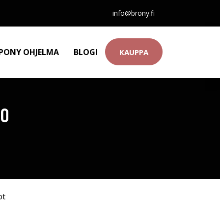
info@brony.fi
 PONY OHJELMA
BLOGI
KAUPPA
50
ot