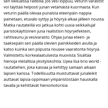
sen liikkuessa raiteilla. Jos vesi loppuu, veturin varastot
voi täyttää helposti junan vetämästä kuormasta. Kun
veturin päällä olevaa punaista eteenpäin-nappia
painetaan, etuvalo syttyy ja höyryä alkaa jälleen nousta.
Matka rautateillä voi jatkua kohti uusia seikkailuja!
paristokäyttöinen juna realistisin höyryefektein,
rahtivaunu ja vesivarasto. Ohjaa junaa eteen- ja
taaksepäin sen päällä olevien painikkeiden avulla ja
katso kuinka sen piipusta nousee vaaratonta höyryä.
Valmistettu korkealaatuisesta muovista. Sisältää
hienoja metallisia yksityiskohtia. Upea lisä brio world -
rautatiehen, joka kasvaa ja kehittyy samaan aikaan
lapsen kanssa. Todellisuutta muistuttavat junaleikit
auttavat lapsia oppimaan ympäristöstään hauskalla
tavalla ja kehittävät hienomotorisia