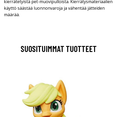
kierrätetyistä pet-muovipulloista. Kierrätysmateriaalien
käyttö säästää luonnonvaroja ja vähentää jätteiden
määrää.
SUOSITUIMMAT TUOTTEET