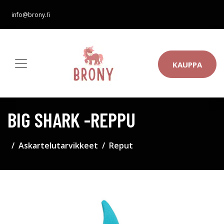
info@brony.fi
KAUPPA
BIG SHARK -REPPU
Askartelutarvikkeet
Reput