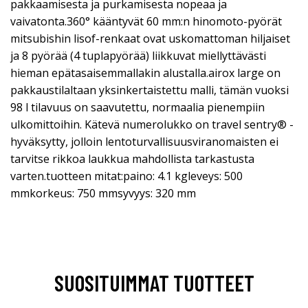
pakkaamisesta ja purkamisesta nopeaa ja
vaivatonta.360° kääntyvät 60 mm:n hinomoto-pyörät
mitsubishin lisof-renkaat ovat uskomattoman hiljaiset
ja 8 pyörää (4 tuplapyörää) liikkuvat miellyttävästi
hieman epätasaisemmallakin alustalla.airox large on
pakkaustilaltaan yksinkertaistettu malli, tämän vuoksi
98 l tilavuus on saavutettu, normaalia pienempiin
ulkomittoihin. Kätevä numerolukko on travel sentry® -
hyväksytty, jolloin lentoturvallisuusviranomaisten ei
tarvitse rikkoa laukkua mahdollista tarkastusta
varten.tuotteen mitat:paino: 4.1 kgleveys: 500
mmkorkeus: 750 mmsyvyys: 320 mm
SUOSITUIMMAT TUOTTEET