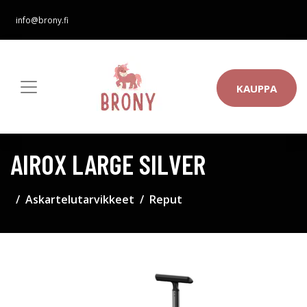
info@brony.fi
KAUPPA
AIROX LARGE SILVER
Askartelutarvikkeet
Reput