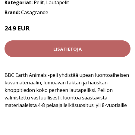
Kategoriat:
Pelit
,
Lautapelit
Brand:
Casagrande
24.9 EUR
39.95 EUR
LISÄTIETOJA
BBC Earth Animals -peli yhdistää upean luontoaiheisen
kuvamateriaalin, lumoavan faktan ja hauskan
knoppitiedon koko perheen lautapeliksi. Peli on
valmistettu vastuullisesti, luontoa säästävistä
materiaaleista.4-8 pelaajalleIkäsuositus: yli 8-vuotiaille