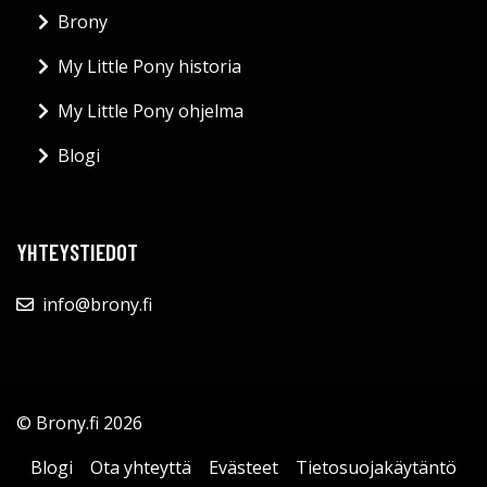
Brony
My Little Pony historia
My Little Pony ohjelma
Blogi
YHTEYSTIEDOT
info@brony.fi
© Brony.fi 2026
Blogi
Ota yhteyttä
Evästeet
Tietosuojakäytäntö