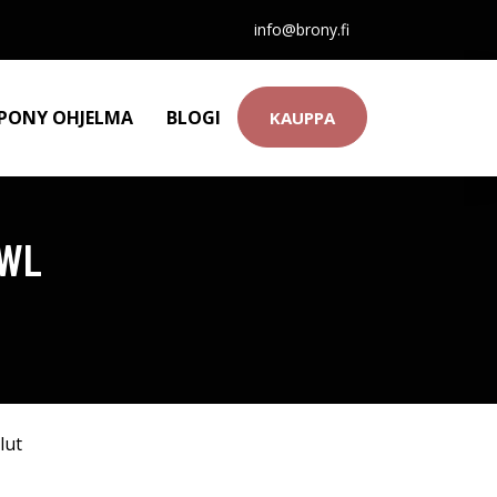
info@brony.fi
 PONY OHJELMA
BLOGI
KAUPPA
OWL
lut