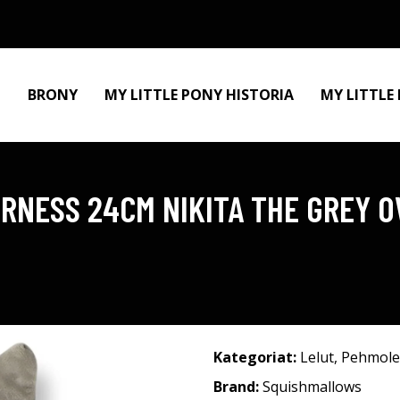
BRONY
MY LITTLE PONY HISTORIA
MY LITTLE
RNESS 24CM NIKITA THE GREY 
Kategoriat:
Lelut
,
Pehmole
Brand:
Squishmallows