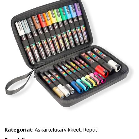
Kategoriat:
Askartelutarvikkeet
,
Reput