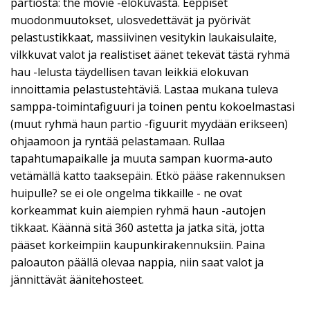
partiosta: the movie -elokuvasta. Eeppiset
muodonmuutokset, ulosvedettävät ja pyörivät
pelastustikkaat, massiivinen vesitykin laukaisulaite,
vilkkuvat valot ja realistiset äänet tekevät tästä ryhmä
hau -lelusta täydellisen tavan leikkiä elokuvan
innoittamia pelastustehtäviä. Lastaa mukana tuleva
samppa-toimintafiguuri ja toinen pentu kokoelmastasi
(muut ryhmä haun partio -figuurit myydään erikseen)
ohjaamoon ja ryntää pelastamaan. Rullaa
tapahtumapaikalle ja muuta sampan kuorma-auto
vetämällä katto taaksepäin. Etkö pääse rakennuksen
huipulle? se ei ole ongelma tikkaille - ne ovat
korkeammat kuin aiempien ryhmä haun -autojen
tikkaat. Käännä sitä 360 astetta ja jatka sitä, jotta
pääset korkeimpiin kaupunkirakennuksiin. Paina
paloauton päällä olevaa nappia, niin saat valot ja
jännittävät äänitehosteet.