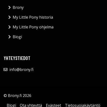
Brony
My Little Pony historia
My Little Pony ohjelma
Blogi
YHTEYSTIEDOT
info@brony.fi
© Brony.fi 2026
Blogi
Ota yhteyttä
Evästeet
Tietosuojakäytäntö