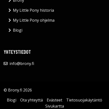
Brony
My Little Pony historia
My Little Pony ohjelma
Blogi
YHTEYSTIEDOT
info@brony.fi
© Brony.fi 2026
Blogi
Ota yhteyttä
Evästeet
Tietosuojakäytäntö
Sivukartta