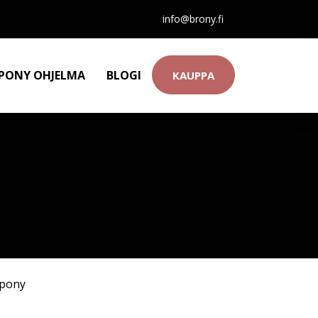
info@brony.fi
 PONY OHJELMA
BLOGI
KAUPPA
 pony