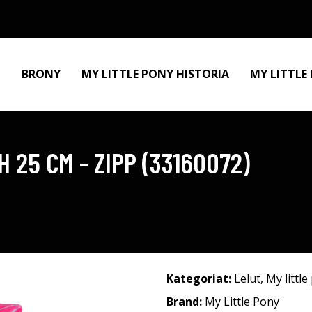
BRONY
MY LITTLE PONY HISTORIA
MY LITTLE
 25 CM - ZIPP (33160072)
Kategoriat:
Lelut
,
My little
Brand:
My Little Pony