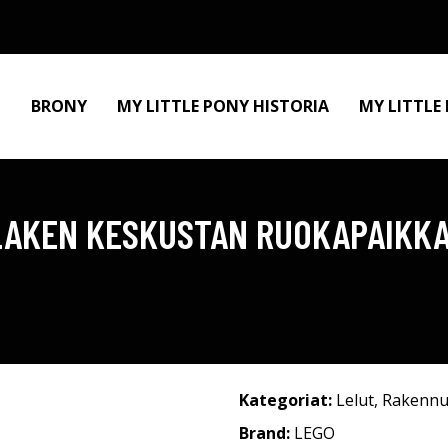
BRONY
MY LITTLE PONY HISTORIA
MY LITTLE
LAKEN KESKUSTAN RUOKAPAIKKA 
Kategoriat:
Lelut
,
Rakennu
Brand:
LEGO