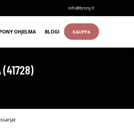
info@brony.fi
 PONY OHJELMA
BLOGI
KAUPPA
(41728)
ssarjat