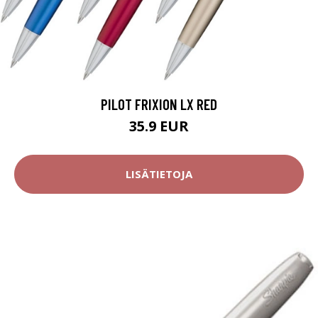
PILOT FRIXION LX RED
35.9 EUR
LISÄTIETOJA