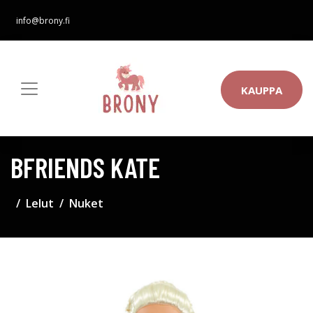
info@brony.fi
KAUPPA
BFRIENDS KATE
Lelut
Nuket