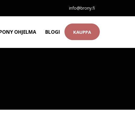
info@brony.fi
 PONY OHJELMA
BLOGI
KAUPPA