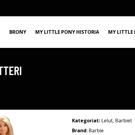
BRONY
MY LITTLE PONY HISTORIA
MY LITTLE
TTERI
Kategoriat:
Lelut
,
Barbiet
Brand:
Barbie