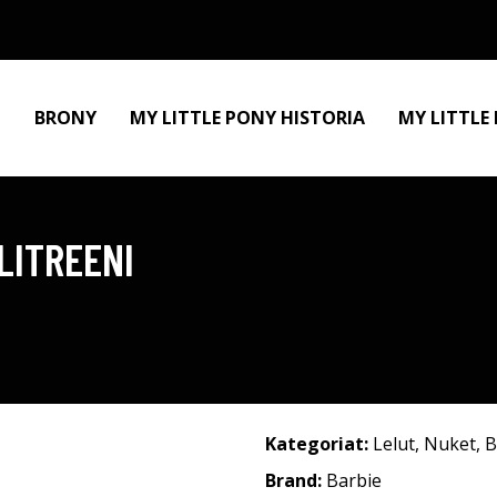
BRONY
MY LITTLE PONY HISTORIA
MY LITTLE
LITREENI
Kategoriat:
Lelut
,
Nuket
,
B
Brand:
Barbie