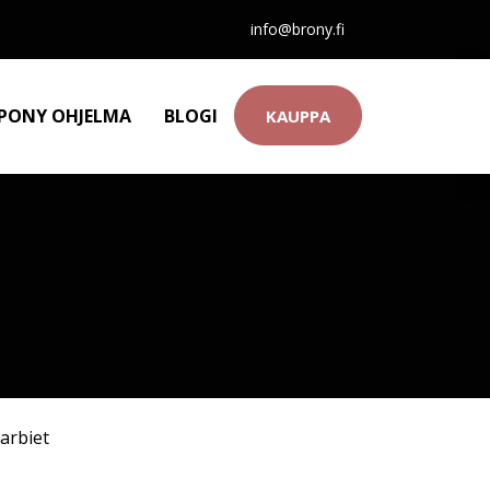
info@brony.fi
 PONY OHJELMA
BLOGI
KAUPPA
arbiet