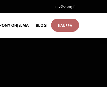
info@brony.fi
 PONY OHJELMA
BLOGI
KAUPPA