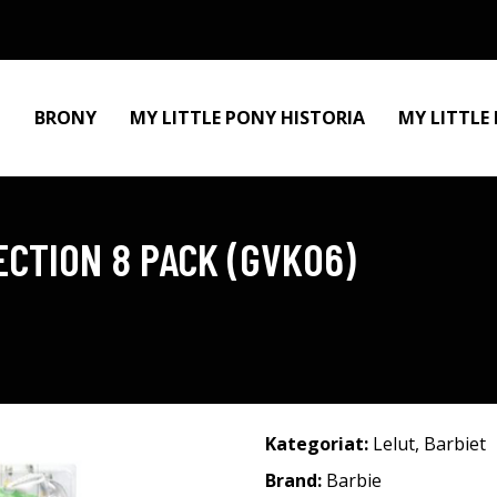
BRONY
MY LITTLE PONY HISTORIA
MY LITTLE
ECTION 8 PACK (GVK06)
Kategoriat:
Lelut
,
Barbiet
Brand:
Barbie