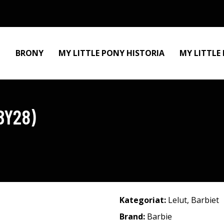
BRONY
MY LITTLE PONY HISTORIA
MY LITTLE
BY28)
Kategoriat:
Lelut
,
Barbiet
Brand:
Barbie