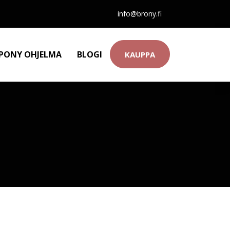
info@brony.fi
 PONY OHJELMA
BLOGI
KAUPPA