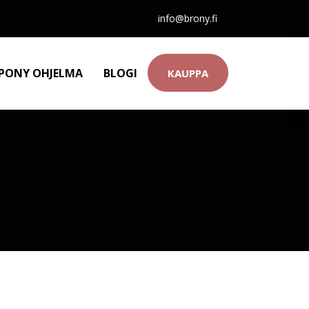
info@brony.fi
 PONY OHJELMA
BLOGI
KAUPPA