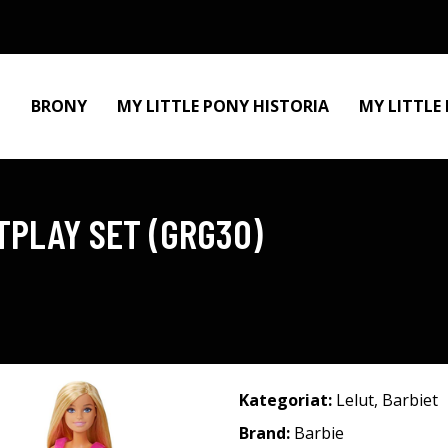
BRONY
MY LITTLE PONY HISTORIA
MY LITTLE
TPLAY SET (GRG30)
Kategoriat:
Lelut
,
Barbiet
Brand:
Barbie