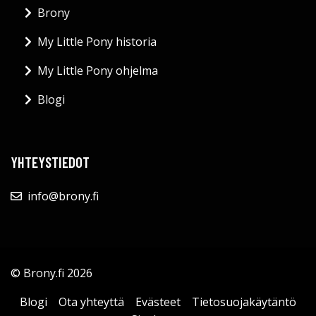
Brony
My Little Pony historia
My Little Pony ohjelma
Blogi
YHTEYSTIEDOT
info@brony.fi
© Brony.fi 2026
Blogi
Ota yhteyttä
Evästeet
Tietosuojakäytäntö