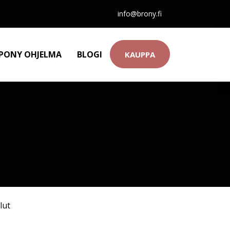
info@brony.fi
 PONY OHJELMA
BLOGI
KAUPPA
lut