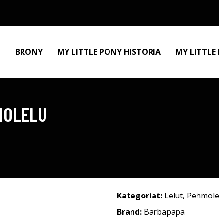
BRONY
MY LITTLE PONY HISTORIA
MY LITTLE
MOLELU
Kategoriat:
Lelut
,
Pehmole
Brand:
Barbapapa