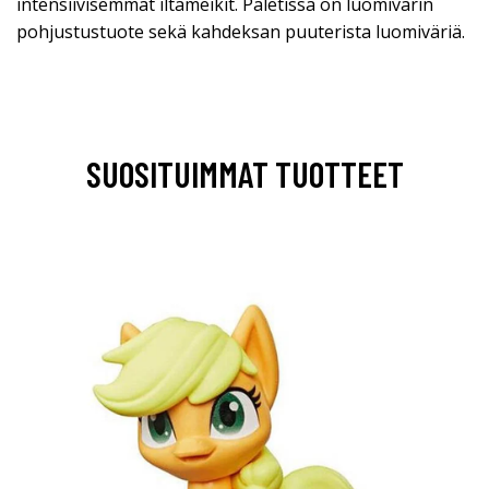
intensiivisemmät iltameikit. Paletissa on luomivärin
pohjustustuote sekä kahdeksan puuterista luomiväriä.
SUOSITUIMMAT TUOTTEET