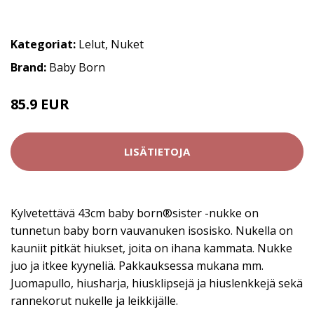
Kategoriat:
Lelut
,
Nuket
Brand:
Baby Born
85.9 EUR
LISÄTIETOJA
Kylvetettävä 43cm baby born®sister -nukke on
tunnetun baby born vauvanuken isosisko. Nukella on
kauniit pitkät hiukset, joita on ihana kammata. Nukke
juo ja itkee kyyneliä. Pakkauksessa mukana mm.
Juomapullo, hiusharja, hiusklipsejä ja hiuslenkkejä sekä
rannekorut nukelle ja leikkijälle.