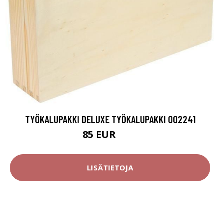
TYÖKALUPAKKI DELUXE TYÖKALUPAKKI 002241
85 EUR
87 EUR
LISÄTIETOJA