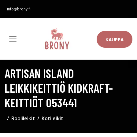
info@brony.fi
KAUPPA
ARTISAN ISLAND
LEIKKIKEITTIÖ KIDKRAFT-
KEITTIÖT 053441
Roolileikit
Kotileikit