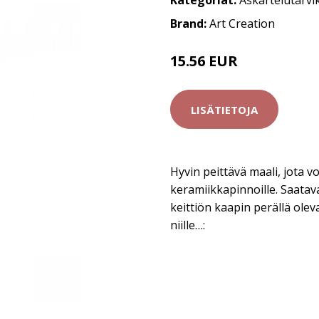
Kategoriat:
Askartelutarvi
Brand:
Art Creation
15.56 EUR
18.3 EUR
LISÄTIETOJA
Hyvin peittävä maali, jota voi
keramiikkapinnoille. Saatava
keittiön kaapin perällä oleva
niille…: