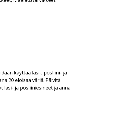
kkeet
,
Maalaustarvikkeet
daan käyttää lasi-, posliini- ja
na 20 eloisaa väriä. Päivitä
t lasi- ja posliiniesineet ja anna