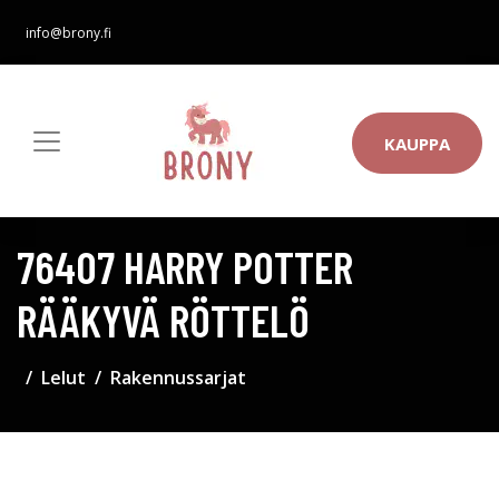
info@brony.fi
KAUPPA
76407 HARRY POTTER
RÄÄKYVÄ RÖTTELÖ
Lelut
Rakennussarjat