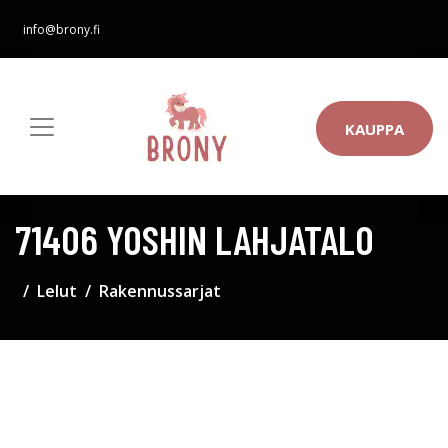
info@brony.fi
KAUPPA
71406 YOSHIN LAHJATALO
Lelut
Rakennussarjat