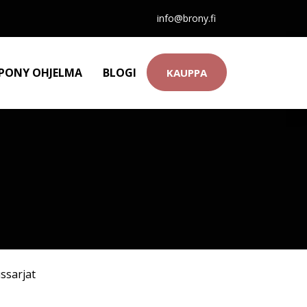
info@brony.fi
 PONY OHJELMA
BLOGI
KAUPPA
ssarjat